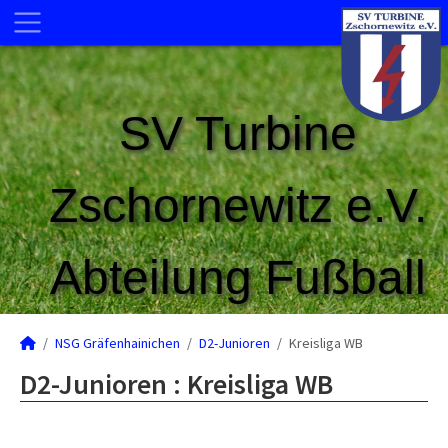
SV Turbine
Zschornewitz e.V.
Abteilung Fußball
NSG Gräfenhainichen
D2-Junioren
Kreisliga WB
D2-Junioren :
Kreisliga WB