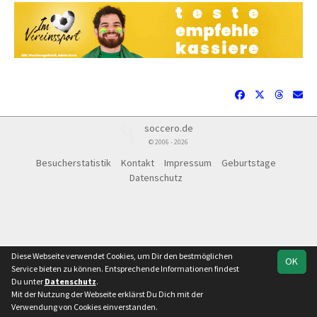
soccero.de
© 2006 - 2026
Besucherstatistik
Kontakt
Impressum
Geburtstage
Datenschutz
Diese Webseite verwendet Cookies, um Dir den bestmöglichen
OK
Service bieten zu können. Entsprechende Informationen findest
Du unter
Datenschutz
.
Mit der Nutzung der Webseite erklärst Du Dich mit der
Team
Kreisliga WB
Verwendung von Cookies einverstanden.