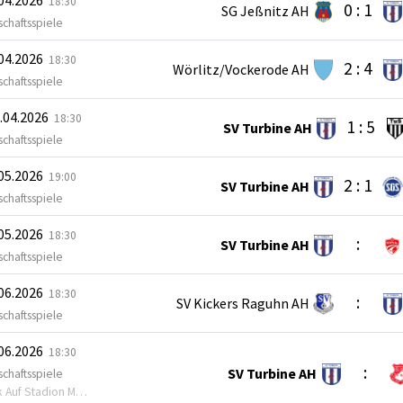
18:30
0 : 1
SG Jeßnitz AH
chaftsspiele
.04.2026
18:30
2 : 4
Wörlitz/Vockerode AH
chaftsspiele
.04.2026
18:30
1 : 5
SV Turbine AH
chaftsspiele
.05.2026
19:00
2 : 1
SV Turbine AH
chaftsspiele
.05.2026
18:30
:
SV Turbine AH
chaftsspiele
.06.2026
18:30
:
SV Kickers Raguhn AH
chaftsspiele
.06.2026
18:30
:
SV Turbine AH
chaftsspiele
Auf Stadion Möhlau