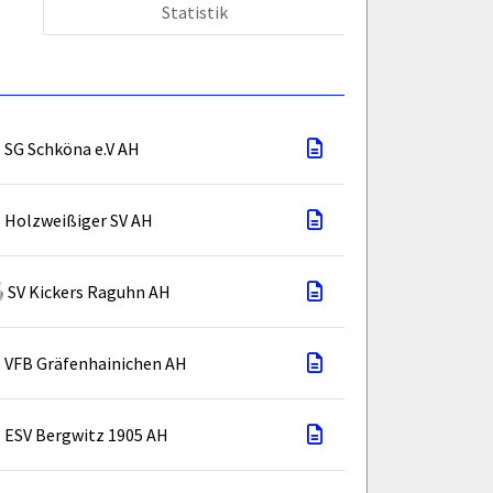
Statistik
SG Schköna e.V AH
Holzweißiger SV AH
SV Kickers Raguhn AH
VFB Gräfenhainichen AH
ESV Bergwitz 1905 AH