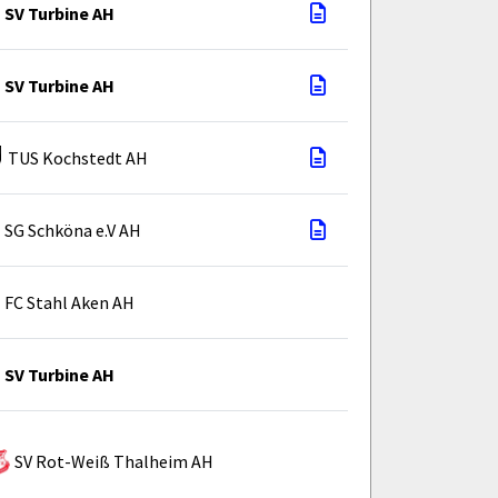
SV Turbine AH
SV Turbine AH
TUS Kochstedt AH
SG Schköna e.V AH
FC Stahl Aken AH
SV Turbine AH
SV Rot-Weiß Thalheim AH