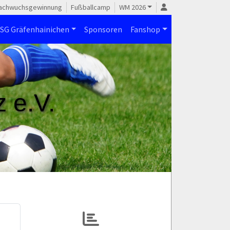
achwuchsgewinnung
Fußballcamp
WM 2026
SG Gräfenhainichen
Sponsoren
Fanshop
 e.V.