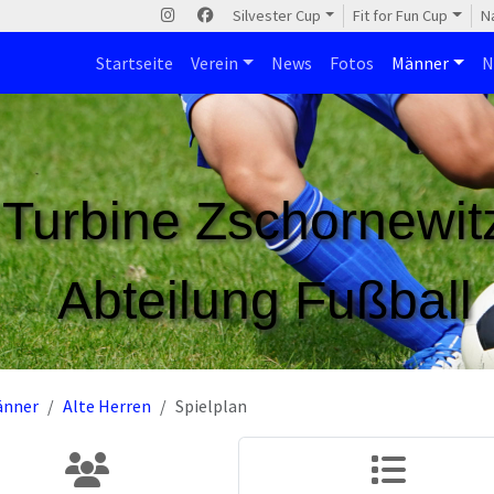
Silvester Cup
Fit for Fun Cup
N
Startseite
Verein
News
Fotos
Männer
N
Turbine Zschornewitz
Abteilung Fußball
änner
Alte Herren
Spielplan