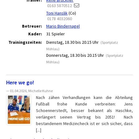
Trainer:
René Brückner
0163 5870512
Toni Hanslik
(Co)
0178 4032060
Betreuer:
Mario Bindernagel
Kader:
31 Spieler
Trainingszeiten:
Dienstag, 18.30 bis 20.15 Uhr
(Sportplatz
Möhlau)
Donnerstag, 18.30 bis 20.15 Uhr
(Sportplatz
Möhlau)
Here we go!
— 01.04.2026, Michelle Kuhne
Nach zähen Verhandlungen kann die Abteilung
Fußball frohe Kunde verbreiten: Jens
Schoennerstedt, besser bekannt als Haschke,
verlängert seinen Vertrag bis 2051! Nach
bestandenem Medizincheck ist er sich sicher, dass
[...]