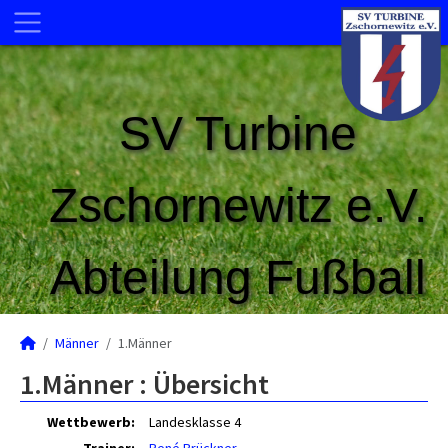
SV Turbine
Zschornewitz e.V.
Abteilung Fußball
Männer
1.Männer
1.Männer :
Übersicht
Wettbewerb:
Landesklasse 4